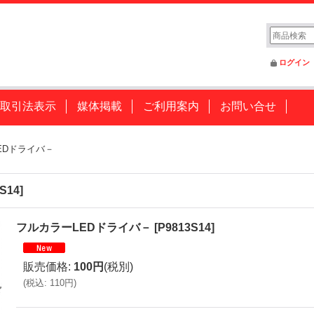
ログイン
取引法表示
媒体掲載
ご利用案内
お問い合せ
EDドライバ－
S14
]
フルカラーLEDドライバ－
[
P9813S14
]
販売価格
:
100円
(税別)
(
税込
:
110円
)