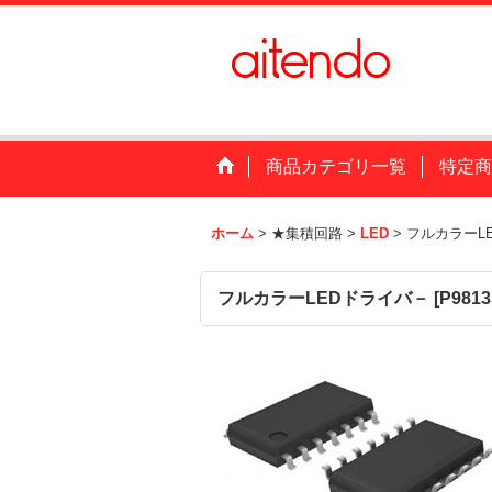
商品カテゴリ一覧
特定商
ホーム
>
★集積回路
>
LED
>
フルカラーL
フルカラーLEDドライバ－
[
P9813