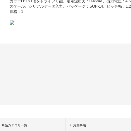
カラーLEDx1個をドライブ可能、定電流出力：0-45mA、出力電圧：4.5V
スケール、シリアルデータ入力、パッケージ：SOP-14、ピッチ幅：1.2
価格：1
商品カテゴリ一覧
免責事項