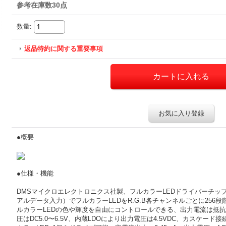
参考在庫数30点
数量
:
返品特約に関する重要事項
お気に入り登録
●概要
●仕様・機能
DMSマイクロエレクトロニクス社製、フルカラーLEDドライバーチップ、マ
アルデータ入力）でフルカラーLEDをR.G.B各チャンネルごとに25
ルカラーLEDの色や輝度を自由にコントロールできる、出力電流は抵抗（
圧はDC5.0〜6.5V、内蔵LDOにより出力電圧は4.5VDC、カスケード