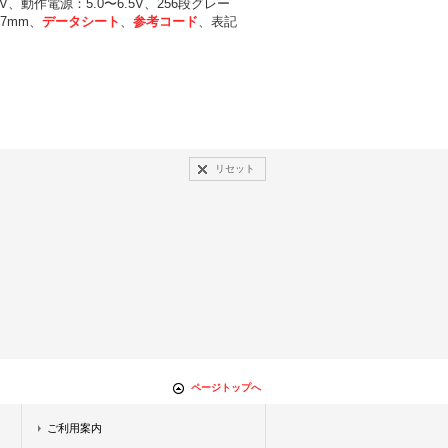
、動作電源：5.0〜6.5V、256段グレー
7mm、
データシート
、
参考コード
、表記
リセット
ページトップへ
ご利用案内