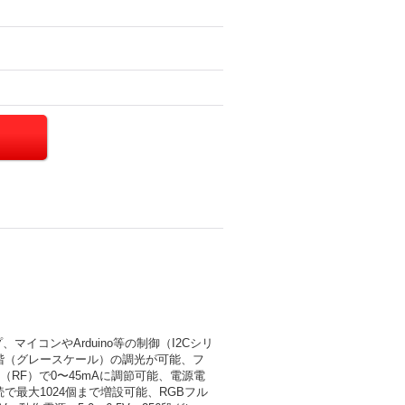
イコンやArduino等の制御（I2Cシリ
6段階（グレースケール）の調光が可能、フ
RF）で0〜45mAに調節可能、電源電
接続で最大1024個まで増設可能、RGBフル