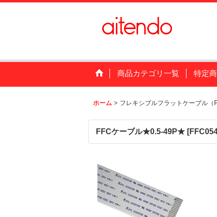
商品カテゴリ一覧
特定商
ホーム
>
フレキシブルフラットケーブル（F
FFCケーブル★0.5-49P★
[
FFC05