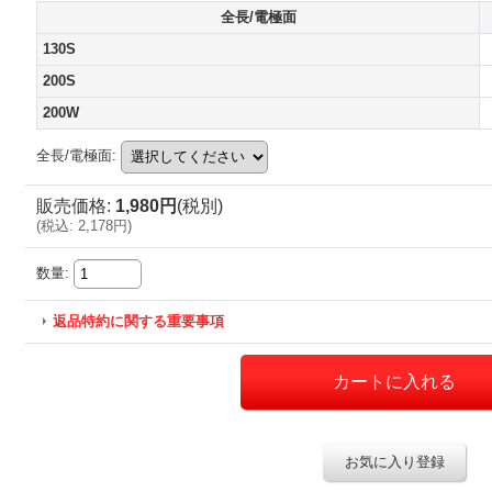
全長/電極面
130S
200S
200W
全長/電極面
:
販売価格
:
1,980円
(税別)
(
税込
:
2,178円
)
数量
:
返品特約に関する重要事項
お気に入り登録