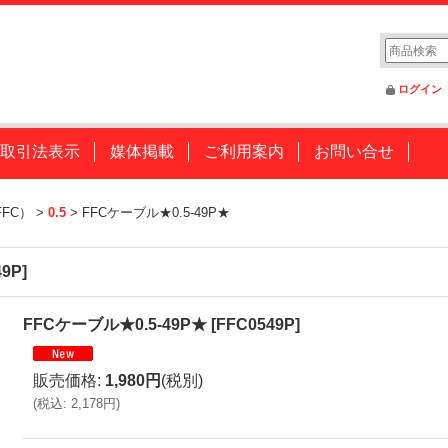
ログイン
取引法表示
媒体掲載
ご利用案内
お問い合せ
FC）
>
0.5
>
FFCケーブル★0.5-49P★
49P
]
FFCケーブル★0.5-49P★
[
FFC0549P
]
販売価格
:
1,980円
(税別)
(
税込
:
2,178円
)