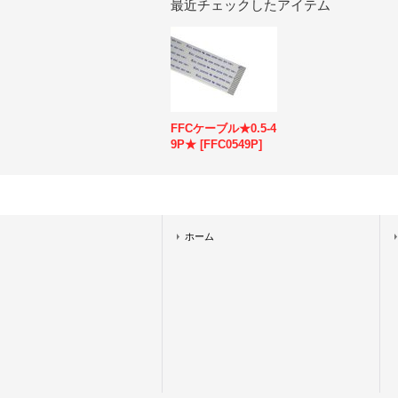
最近チェックしたアイテム
FFCケーブル★0.5-4
9P★
[
FFC0549P
]
ホーム