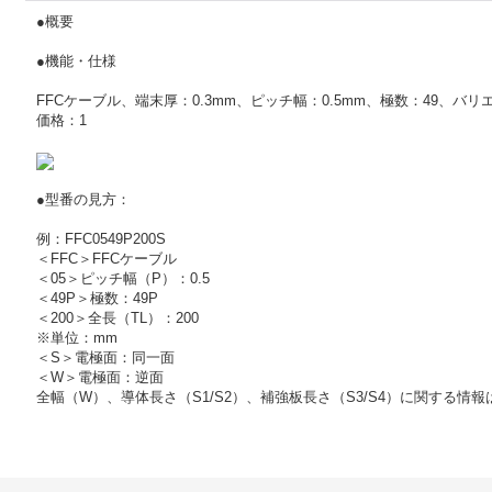
●概要
●機能・仕様
FFCケーブル、端末厚：0.3mm、ピッチ幅：0.5mm、極数：49、
価格：1
●型番の見方：
例：FFC0549P200S
＜FFC＞FFCケーブル
＜05＞ピッチ幅（P）：0.5
＜49P＞極数：49P
＜200＞全長（TL）：200
※単位：mm
＜S＞電極面：同一面
＜W＞電極面：逆面
全幅（W）、導体長さ（S1/S2）、補強板長さ（S3/S4）に関する情