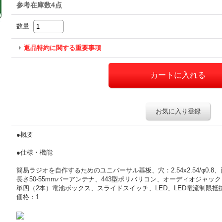
参考在庫数4点
数量
:
返品特約に関する重要事項
お気に入り登録
●概要
●仕様・機能
簡易ラジオを自作するためのユニバーサル基板、穴：2.54x2.54/φ0
長さ50-55mmバーアンテナ、443型ポリバリコン、オーディオジャック（P
単四（2本）電池ボックス、スライドスイッチ、LED、LED電流制限抵抗、基板
価格：1