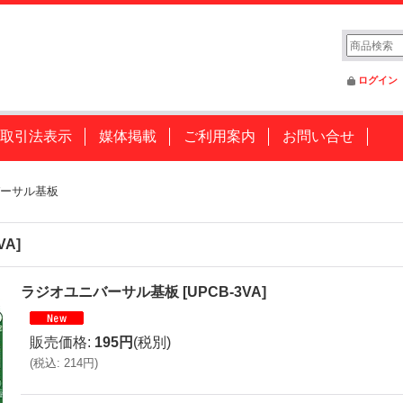
ログイン
取引法表示
媒体掲載
ご利用案内
お問い合せ
ーサル基板
VA
]
ラジオユニバーサル基板
[
UPCB-3VA
]
販売価格
:
195円
(税別)
(
税込
:
214円
)