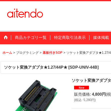
商品カテゴリ一覧
特定商取引法表示
媒体掲載
ホーム
>
プログラミング
>
基板付きSOP
>
ソケット変換アダプタ★1.27/4
ソケット変換アダプタ★1.27/44P★
[
SDP-UNIV-44B
]
ソケット変換アダプタ★1
販売価格
:
4,800円
(税
(
税込
:
5,280円
)