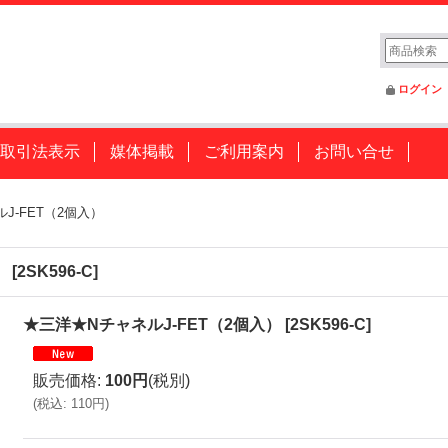
ログイン
取引法表示
媒体掲載
ご利用案内
お問い合せ
J-FET（2個入）
）
[
2SK596-C
]
★三洋★NチャネルJ-FET（2個入）
[
2SK596-C
]
販売価格
:
100円
(税別)
(
税込
:
110円
)