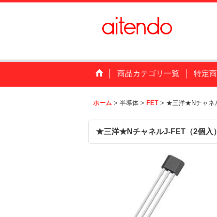
商品カテゴリ一覧
特定商
ホーム
>
半導体
>
FET
>
★三洋★Nチャネル
★三洋★NチャネルJ-FET（2個入