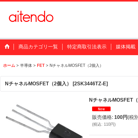
商品カテゴリ一覧
特定商取引法表示
媒体掲載
ホーム
>
半導体
>
FET
>
NチャネルMOSFET（2個入）
NチャネルMOSFET（2個入）
[
2SK3446TZ-E
]
NチャネルMOSFET
販売価格
:
100円
(税別
(
税込
:
110円
)