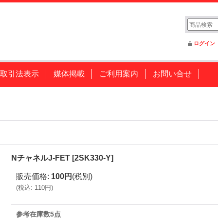
ログイン
取引法表示
媒体掲載
ご利用案内
お問い合せ
NチャネルJ-FET
[
2SK330-Y
]
販売価格
:
100円
(税別)
(
税込
:
110円
)
参考在庫数5点