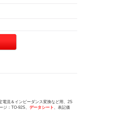
チ/定電流＆インピーダンス変換など用、2S
ジ：TO-92S、
データシート
、表記価