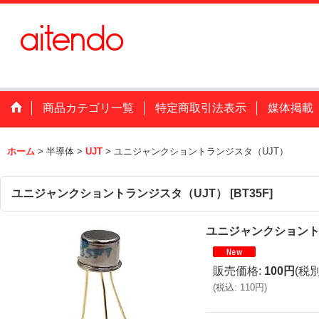
商品カテゴリ一覧
特定商取引法表示
媒体掲載
ホーム
>
半導体
>
UJT
>
ユニジャンクショントランジスタ（UJT）
ユニジャンクショントランジスタ（UJT）
[
BT35F
]
ユニジャンクショント
販売価格
:
100円
(税別
(
税込
:
110円
)