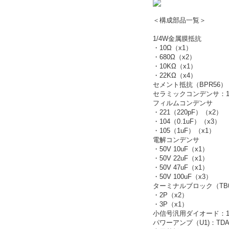
＜構成部品一覧＞
1/4W金属膜抵抗
・10Ω（x1）
・680Ω（x2）
・10KΩ（x1）
・22KΩ（x4）
セメント抵抗（BPR56）：
セラミックコンデンサ：100
フィルムコンデンサ
・221（220pF）（x2）
・104（0.1uF）（x3）
・105（1uF）（x1）
電解コンデンサ
・50V 10uF（x1）
・50V 22uF（x1）
・50V 47uF（x1）
・50V 100uF（x3）
ターミナルブロック（TB0
・2P（x2）
・3P（x1）
小信号汎用ダイオード：1N4
パワーアンプ（U1)：TDA7