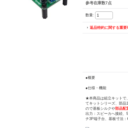
参考在庫数7点
数量
:
返品特約に関する重要
●概要
●仕様・機能
★本商品は組立キットで
てキットシリーズ、部品
ので基板シルクや
部品配
出力：スピーカへ接続、5.
チ3P端子台、基板寸法：68