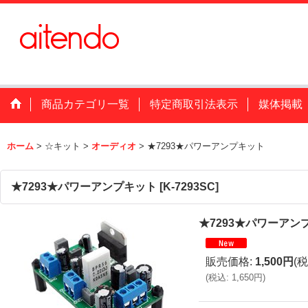
商品カテゴリ一覧
特定商取引法表示
媒体掲載
ホーム
>
☆キット
>
オーディオ
>
★7293★パワーアンプキット
★7293★パワーアンプキット
[
K-7293SC
]
★7293★パワーアン
販売価格
:
1,500円
(税
(
税込
:
1,650円
)