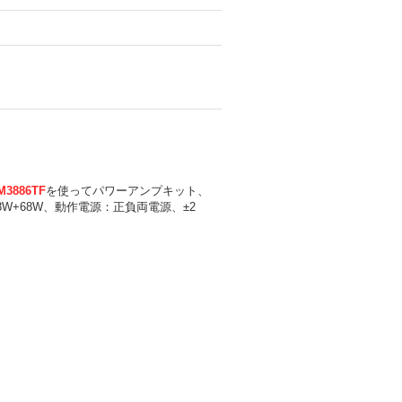
M3886TF
を使ってパワーアンプキット、
8W+68W、動作電源：正負両電源、±2