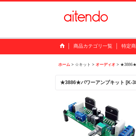
商品カテゴリ一覧
特定商
ホーム
>
☆キット
>
オーディオ
>
★388
★3886★パワーアンプキット
[
K-3