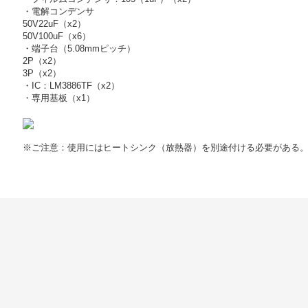
・電解コンデンサ
50V22uF（x2）
50V100uF（x6）
・端子台（5.08mmピッチ）
2P（x2）
3P（x2）
・IC：LM3886TF（x2）
・専用基板（x1）
※ご注意：使用にはヒートシンク（放熱器）を別途付ける必要がある