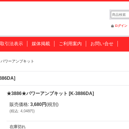
ログイン
取引法表示
媒体掲載
ご利用案内
お問い合せ
6★パワーアンプキット
886DA
]
★3886★パワーアンプキット
[
K-3886DA
]
販売価格
:
3,680円
(税別)
(
税込
:
4,048円
)
在庫切れ