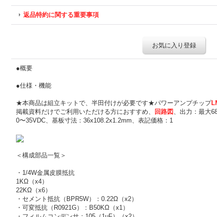
返品特約に関する重要事項
お気に入り登録
●概要
●仕様・機能
★本商品は組立キットで、半田付けが必要です★パワーアンプチップ
L
掲載資料だけでご利用いただける方におすすめ、
回路図
、出力：最大6
0〜35VDC、基板寸法：36x108.2x1.2mm、表記価格：1
＜構成部品一覧＞
・1/4W金属皮膜抵抗
1KΩ（x4）
22KΩ（x6）
・セメント抵抗（BPR5W）：0.22Ω（x2）
・可変抵抗（R0921G）：B50KΩ（x1）
・フィルムコンデンサ：105（1uF）（x2）