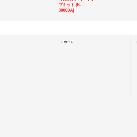
プキット
[
K-
3886DA
]
ホーム