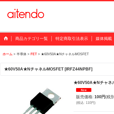
商品カテゴリ一覧
特定商取引法表示
媒体掲載
ホーム
>
半導体
>
FET
>
★60V50A★NチャネルMOSFET
★60V50A★NチャネルMOSFET
[
IRFZ44NPBF
]
★60V50A★Nチャネ
販売価格
:
100円
(税別
(
税込
:
110円
)