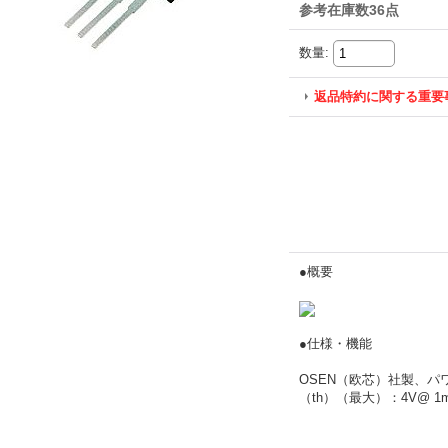
参考在庫数36点
数量
:
返品特約に関する重要
●概要
●仕様・機能
OSEN（欧芯）社製、パワ
（th）（最大）：4V@ 1m