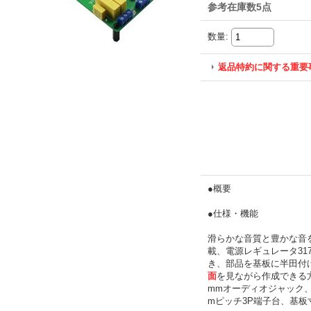
参考在庫数5点
数量
:
返品特約に関する重要
●概要
●仕様・機能
滑らかな音質と豊かな音を
載、電源レギュレータ31
き、部品を基板に半田付
面
を見ながら作成できる方
mmオーディオジャック、（
mピッチ3P端子台、基板寸法