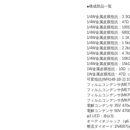
●構成部品一覧
1/4W金属皮膜抵抗：3.3
1/4W金属皮膜抵抗：47Ω
1/4W金属皮膜抵抗：100
1/4W金属皮膜抵抗：680
1/4W金属皮膜抵抗：1.1K
1/4W金属皮膜抵抗：1.5k
1/4W金属皮膜抵抗：2.2k
1/4W金属皮膜抵抗：4.7k
1/4W金属皮膜抵抗：10KΩ
1/4W金属皮膜抵抗：15k
1W金属皮膜抵抗：10Ω（
1W金属皮膜抵抗：47Ω（
可変抵抗(WH148-1B-2):10
フィルムコンデンサ(MET370)
フィルムコンデンサ(MET370):
フィルムコンデンサ(MKP):27
フィルムコンデンサ(MKP):275
電解コンデンサ:35V 470uF
電解コンデンサ:50V 4700u
φ3 LED：赤(x3)
オーディオジャック（φ6.35):
整流ダイオード:1N4007(x