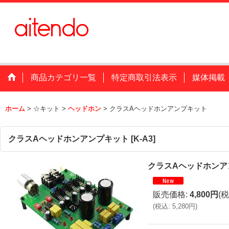
商品カテゴリ一覧
特定商取引法表示
媒体掲載
ホーム
>
☆キット
>
ヘッドホン
>
クラスAヘッドホンアンプキット
クラスAヘッドホンアンプキット
[
K-A3
]
クラスAヘッドホンア
販売価格
:
4,800円
(税
(
税込
:
5,280円
)