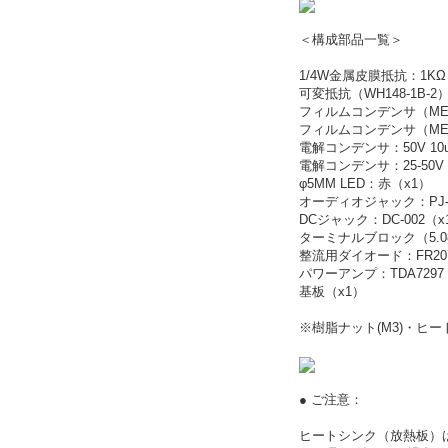
＜構成部品一覧＞
1/4W金属皮膜抵抗：1KΩ
可変抵抗（WH148-1B-2
フィルムコンデンサ（MET3
フィルムコンデンサ（MET3
電解コンデンサ：50V 10
電解コンデンサ：25-50V 2
φ5MM LED：赤（x1）
オーディオジャック：PJ-3
DCジャック：DC-002（x
ターミナルブロック（5.0
整流用ダイオード：FR20
パワーアンプ：TDA7297
基板（x1）
※樹脂ナット(M3)・ヒ
● ご注意：
ヒートシンク（放熱板）