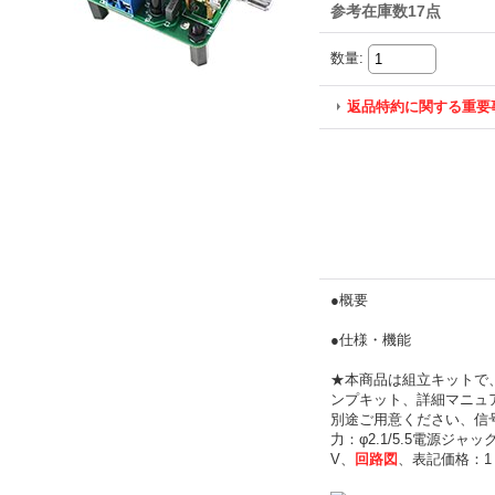
参考在庫数17点
数量
:
返品特約に関する重要
●概要
●仕様・機能
★本商品は組立キットで、
ンプキット、詳細マニュ
別途ご用意ください、信号
力：φ2.1/5.5電源ジ
V、
回路図
、表記価格：1