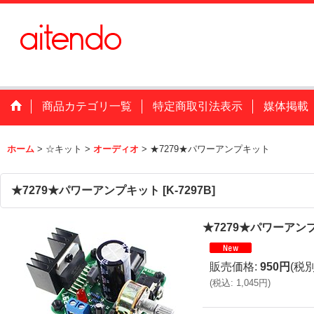
商品カテゴリ一覧
特定商取引法表示
媒体掲載
ホーム
>
☆キット
>
オーディオ
>
★7279★パワーアンプキット
★7279★パワーアンプキット
[
K-7297B
]
★7279★パワーアン
販売価格
:
950円
(税別
(
税込
:
1,045円
)