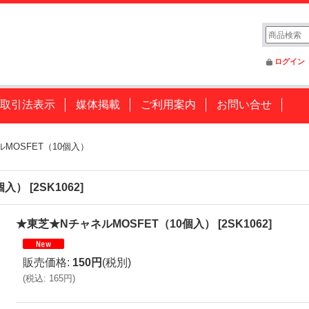
ログイン
取引法表示
媒体掲載
ご利用案内
お問い合せ
MOSFET（10個入）
個入）
[
2SK1062
]
★東芝★NチャネルMOSFET（10個入）
[
2SK1062
]
販売価格
:
150円
(税別)
(
税込
:
165円
)