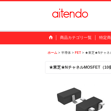
商品カテゴリ一覧
特定商
ホーム
>
半導体
>
FET
>
★東芝★Nチャネル
★東芝★NチャネルMOSFET（10