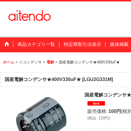
商品カテゴリ一覧
特定商取引法表示
媒体掲載
ホーム
>
☆コンデンサ
>
電解
>
国産電解コンデンサ★400V330uF★
国産電解コンデンサ★400V330uF★
[
LGU2G331M
]
国産電解コンデンサ★40
販売価格
:
100円
(税別
(
税込
:
110円
)