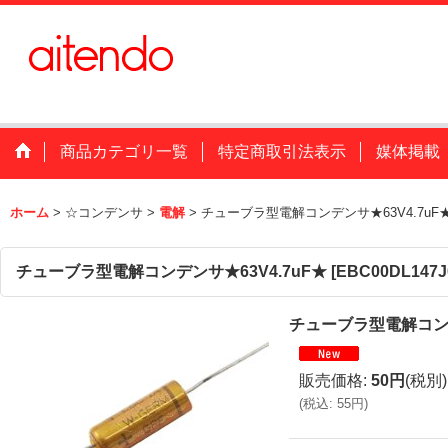
商品カテゴリ一覧
特定商取引法表示
媒体掲載
ホーム
>
☆コンデンサ
>
電解
>
チューブラ型電解コンデンサ★63V4.7uF
チューブラ型電解コンデンサ★63V4.7uF★
[
EBC00DL147J
チューブラ型電解コンデ
販売価格
:
50円
(税別)
(
税込
:
55円
)