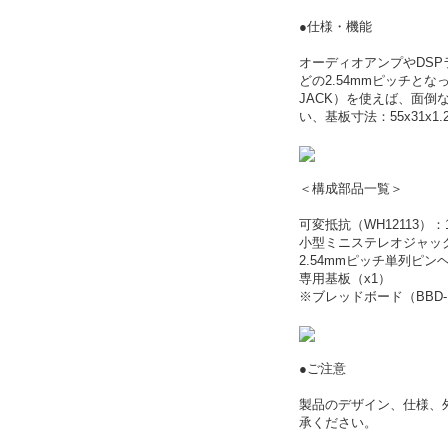
●仕様・機能
オーディオアンプやDS
どの2.54mmピッチと
JACK）を使えば、面倒
い、基板寸法：55x31
＜構成部品一覧＞
可変抵抗（WH12113）：10
小型ミニステレオジャック
2.54mmピッチ単列ピンヘ
専用基板（x1）
※ブレッドボード（BBD
●ご注意
製品のデザイン、仕様、
承ください。