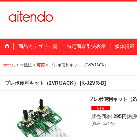
商品カテゴリ一覧
特定商取引法表示
媒体掲載
ホーム
>
☆抵抗
>
可変
>
ブレボ便利キット（2VR/JACK）
ブレボ便利キット（2VR/JACK）
[
K-J2VR-B
]
ブレボ便利キット（2V
販売価格
:
295円
(税別
(
税込
:
324円
)