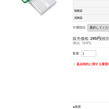
50KΩ
10KΩ
付属抵抗
:
販売価格
:
295円
(税別
(
税込
:
324円
)
数量
:
返品特約に関する重要
●概要