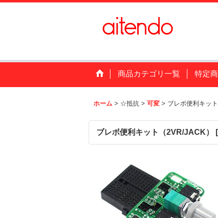
商品カテゴリ一覧
特定商
ホーム
>
☆抵抗
>
可変
>
ブレボ便利キット（
ブレボ便利キット（2VR/JACK）
[