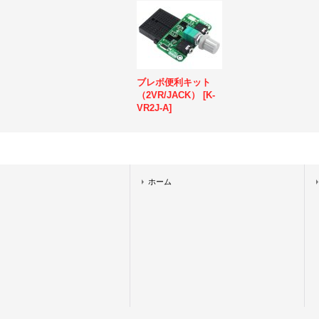
ブレボ便利キット
（2VR/JACK）
[
K-
VR2J-A
]
ホーム