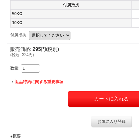
付属抵抗
50KΩ
10KΩ
付属抵抗
:
販売価格
:
295円
(税別)
(
税込
:
324円
)
数量
:
返品特約に関する重要事項
お気に入り登録
●概要