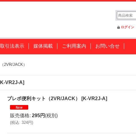
ログイン
取引法表示
媒体掲載
ご利用案内
お問い合せ
2VR/JACK）
K-VR2J-A
]
ブレボ便利キット（2VR/JACK）
[
K-VR2J-A
]
販売価格
:
295円
(税別)
(
税込
:
324円
)