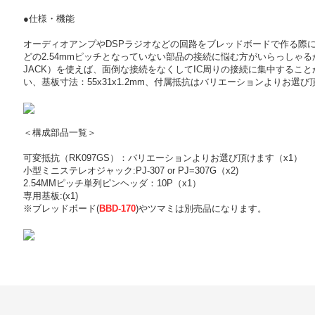
●仕様・機能
オーディオアンプやDSPラジオなどの回路をブレッドボードで作る際
どの2.54mmピッチとなっていない部品の接続に悩む方がいらっしゃる
JACK）を使えば、面倒な接続をなくしてIC周りの接続に集中するこ
い、基板寸法：55x31x1.2mm、付属抵抗はバリエーションよりお選
＜構成部品一覧＞
可変抵抗（RK097GS）：バリエーションよりお選び頂けます（x1）
小型ミニステレオジャック:PJ-307 or PJ=307G（x2)
2.54MMピッチ単列ピンヘッダ：10P（x1）
専用基板:(x1)
※ブレッドボード(
BBD-170
)やツマミは別売品になります。