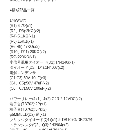
●構成部品一覧
1/4W抵抗
(R1):4.7Ω(x1)
(R2、R3):2KΩ(x2)
(R4):5.1KΩ(x1)
(R5):15KΩ(x1)
(R6-R8):47KΩ(x3)
(R10、R11):20KΩ(x2)
(R9):220KΩ(x1)
小信号汎用ダイオード(D1):1N4148(x1)
ダイオード(D3、D4):1N4007(x2)
電解コンデンサ
(C1-C3):50V 10uF(x3)
(C4、C5):50V 47uF(x2)
(C6、C7):50V 100uF(x2)
パワーリレー(Jx1、Jx2):G2R-2-12VDC(x2)
端子台(TB762):2P(x1)
端子台(TB762):3P(x2)
φ5MMLED(D2):緑(x1)
ブリッジダイオード(Q1)(x1)※:DB107G/DB207等
トランジスタ(Q2、Q3):2N3904(x2)