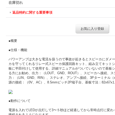
在庫切れ
返品特約に関する重要事項
お気に入り登録
●概要
●仕様・機能
パワーアンプは大きな電流を扱うので事故が起きるとスピーカにダメ
カを守ってくれるリレー式スピーカ保護回路キット、組み立てキットシ
板に半田付けして使用する、詳細マニュアルがついていないので基板
る方にお勧め、出力：（LOUT、GND、ROUT）、スピーカへ接続、ス
力：（LIN、GND、RIN）、ステレオ、アンプへ接続、3Pターミナル（x
源の接続：（0V、AC）、8.5mmピッチ2P端子台、基板寸法：82x67x1
●動作について
電源を入れてLEDが点灯して3〜５秒ほど経過してから常時点灯に変
接続されるようになります、