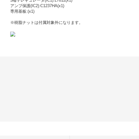
3端子レギュレータ(IC1):L7812(x1)
アンプ保護(IC2):C1237HA(x1)
専用基板:(x1)
※樹脂ナットは付属対象外になります。