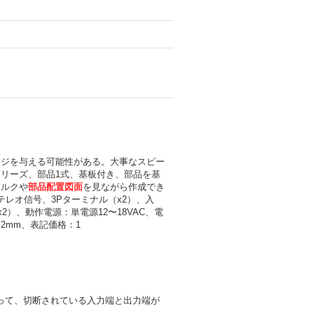
ージを与える可能性がある。大事なスピー
リーズ、部品1式、基板付き、部品を基
シルクや
部品配置図面
を見ながら作成でき
テレオ信号、3Pターミナル（x2）、入
2）、動作電源：単電源12〜18VAC、電
.2mm、表記価格：1
わって、切断されている入力端と出力端が