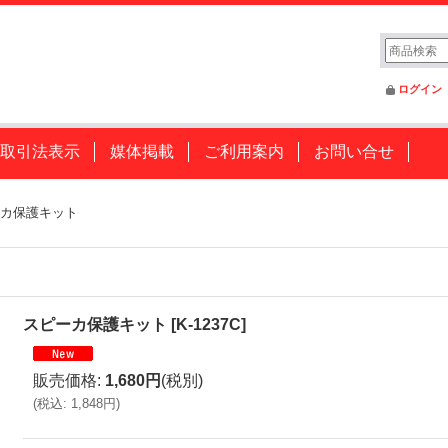
ログイン
取引法表示
媒体掲載
ご利用案内
お問い合せ
カ保護キット
スピーカ保護キット
[
K-1237C
]
販売価格
:
1,680円
(税別)
(
税込
:
1,848円
)