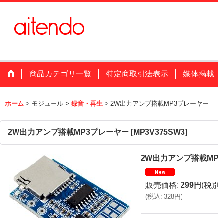
商品カテゴリ一覧
特定商取引法表示
媒体掲載
ホーム
>
モジュール
>
録音・再生
>
2W出力アンプ搭載MP3プレーヤー
2W出力アンプ搭載MP3プレーヤー
[
MP3V375SW3
]
2W出力アンプ搭載M
販売価格
:
299円
(税別
(
税込
:
328円
)