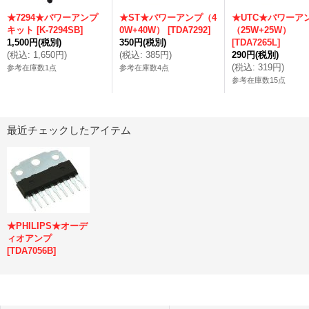
★7294★パワーアンプ
★ST★パワーアンプ（4
★UTC★パワーア
キット
[
K-7294SB
]
0W+40W）
[
TDA7292
]
（25W+25W）
1,500円
(税別)
350円
(税別)
[
TDA7265L
]
(
税込
:
1,650円
)
(
税込
:
385円
)
290円
(税別)
(
税込
:
319円
)
参考在庫数1点
参考在庫数4点
参考在庫数15点
最近チェックしたアイテム
★PHILIPS★オーデ
ィオアンプ
[
TDA7056B
]