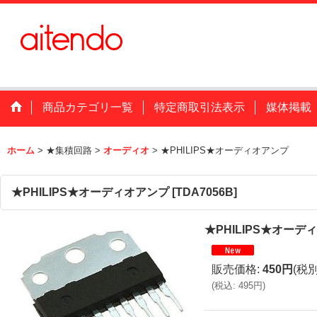
商品カテゴリ一覧
特定商取引法表示
媒体掲載
ホーム
>
★集積回路
>
オーディオ
>
★PHILIPS★オーディオアンプ
★PHILIPS★オーディオアンプ
[
TDA7056B
]
★PHILIPS★オーデ
販売価格
:
450円
(税別
(
税込
:
495円
)