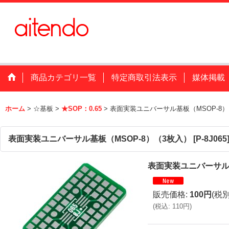
商品カテゴリ一覧
特定商取引法表示
媒体掲載
ホーム
>
☆基板
>
★SOP：0.65
>
表面実装ユニバーサル基板（MSOP-8）
表面実装ユニバーサル基板（MSOP-8）（3枚入）
[
P-8J065
表面実装ユニバーサル基
販売価格
:
100円
(税別
(
税込
:
110円
)