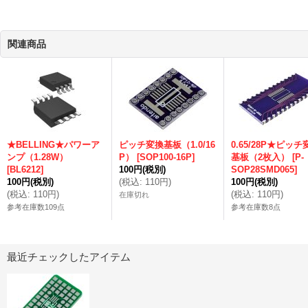
関連商品
★BELLING★パワーア
ピッチ変換基板（1.0/16
0.65/28P★ピッチ
ンプ（1.28W）
P）
[
SOP100-16P
]
基板（2枚入）
[
P-
[
BL6212
]
100円
(税別)
SOP28SMD065
]
100円
(税別)
(
税込
:
110円
)
100円
(税別)
(
税込
:
110円
)
(
税込
:
110円
)
在庫切れ
参考在庫数109点
参考在庫数8点
最近チェックしたアイテム