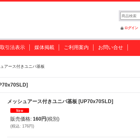
ログイン
取引法表示
媒体掲載
ご利用案内
お問い合せ
ュアース付きユニバ基板
P70x70SLD
]
メッシュアース付きユニバ基板
[
UP70x70SLD
]
販売価格
:
160円
(税別)
(
税込
:
176円
)