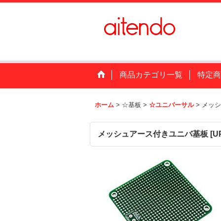
商品カテゴリ一覧
特定商
ホーム
>
☆基板
>
☆ユニバーサル
>
メッシ
メッシュアース付きユニバ基板
[
U