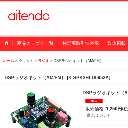
商品カテゴリ一覧
特定商取引法表示
媒体掲載
ホーム
>
☆キット
>
ラジオ
>
DSPラジオキット（AM/FM）
DSPラジオキット（AM/FM）
[
K-SPK2HLD6952A
]
DSPラジオキット（A
販売価格
:
1,250円
(税
(
税込
:
1,375円
)