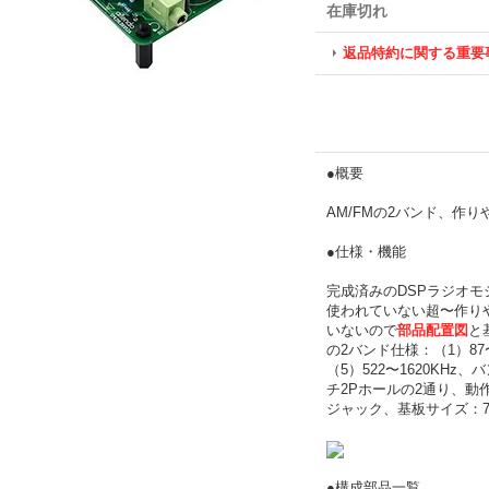
在庫切れ
返品特約に関する重要
●概要
AM/FMの2バンド、作り
●仕様・機能
完成済みのDSPラジオモジ
使われていない超〜作り
いないので
部品配置図
と
の2バンド仕様：（1）87〜10
（5）522〜1620KH
チ2Pホールの2通り、動
ジャック、基板サイズ：70
●構成部品一覧