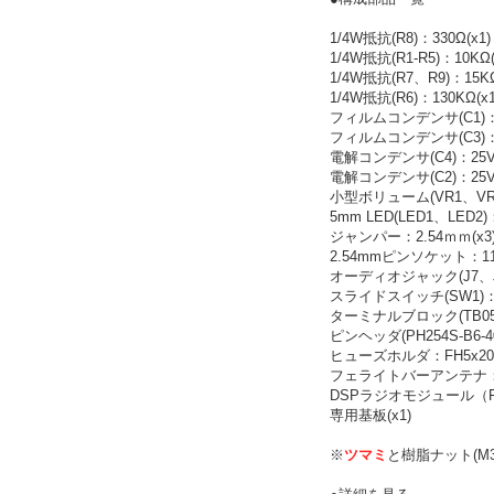
1/4W抵抗(R8)：330Ω(x1)
1/4W抵抗(R1-R5)：10KΩ(
1/4W抵抗(R7、R9)：15KΩ
1/4W抵抗(R6)：130KΩ(x1
フィルムコンデンサ(C1)：101
フィルムコンデンサ(C3)：104
電解コンデンサ(C4)：25V4
電解コンデンサ(C2)：25V47
小型ボリューム(VR1、VR2)
5mm LED(LED1、LED
ジャンパー：2.54ｍｍ(x
2.54mmピンソケット：11P
オーディオジャック(J7、J8
スライドスイッチ(SW1)：SS
ターミナルブロック(TB058)
ピンヘッダ(PH254S-B6-
ヒューズホルダ：FH5x2
フェライトバーアンテナ：(
DSPラジオモジュール（FM/
専用基板(x1)
※
ツマミ
と樹脂ナット(M