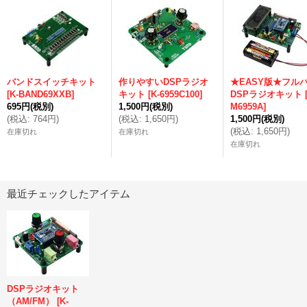
バンドスイッチキット
作りやすいDSPラジオ
★EASY版★フル
[
K-BAND69XXB
]
キット
[
K-6959C100
]
DSPラジオキット
695円
(税別)
1,500円
(税別)
M6959A
]
(
税込
:
764円
)
(
税込
:
1,650円
)
1,500円
(税別)
(
税込
:
1,650円
)
在庫切れ
在庫切れ
在庫切れ
最近チェックしたアイテム
DSPラジオキット
（AM/FM）
[
K-