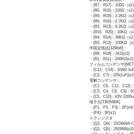
・(R7、R17)：100Ω（x2
・(R5、R15)：220Ω（x2
・(R9、R19)：2.2KΩ（x
・(R6、R16)：2.7KΩ（x
・(R3、R13)：8.2KΩ（x
・(R10、R20)：10KΩ（x
・(R4、R14)：39KΩ（x
・(R2、R12)：100KΩ（x
半固定抵抗[3296W]：
・(R8、R18)：1KΩ(x2)
・(R1、R11)：200KΩ(x2)
フィルムコンデンサ[MET3
・(C13、C14)：104(0.1uF)
・(C2、C7)：105(1uF)(x2
電解コンデンサ：
・(C1、C6、C11、C12)：50
・(C3、C4、C8、C9)：50V
・(C5、C10)：63V 2200uF
端子台[TB058BK]
・(P1、P2、P3)：2P(x4)
・(P4)：3P(x1)
トランジスタ
・(Q2、Q6)：2SD669A-C(
・(Q1、Q5)：2N3906(x2)