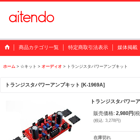
商品カテゴリ一覧
特定商取引法表示
媒体掲載
ホーム
>
☆キット
>
オーディオ
>
トランジスタパワーアンプキット
トランジスタパワーアンプキット
[
K-1969A
]
トランジスタパワー
販売価格
:
2,980円
(税
(
税込
:
3,278円
)
在庫切れ