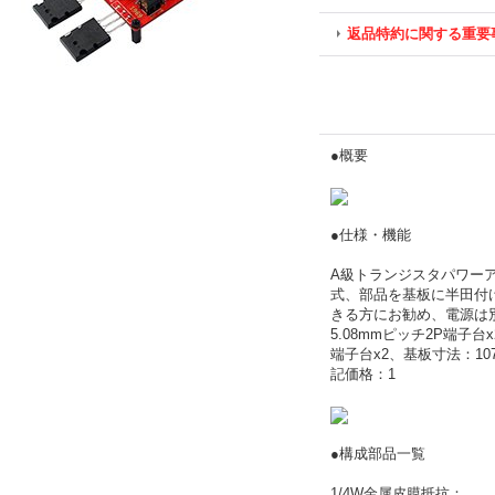
返品特約に関する重要
●概要
●仕様・機能
A級トランジスタパワーア
式、部品を基板に半田付
きる方にお勧め、電源は別
5.08mmピッチ2P端子台
端子台x2、基板寸法：107.4
記価格：1
●構成部品一覧
1/4W金属皮膜抵抗：