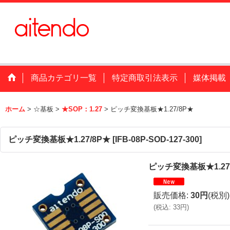
商品カテゴリ一覧
特定商取引法表示
媒体掲載
ホーム
>
☆基板
>
★SOP：1.27
>
ピッチ変換基板★1.27/8P★
ピッチ変換基板★1.27/8P★
[
IFB-08P-SOD-127-300
]
ピッチ変換基板★1.27
販売価格
:
30円
(税別)
(
税込
:
33円
)