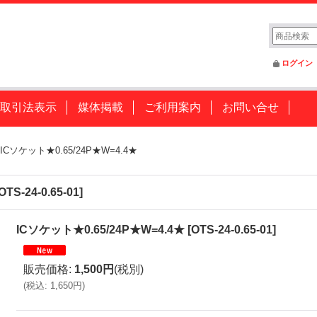
ログイン
取引法表示
媒体掲載
ご利用案内
お問い合せ
ICソケット★0.65/24P★W=4.4★
OTS-24-0.65-01
]
ICソケット★0.65/24P★W=4.4★
[
OTS-24-0.65-01
]
販売価格
:
1,500円
(税別)
(
税込
:
1,650円
)