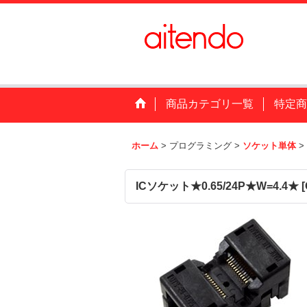
商品カテゴリ一覧
特定商
ホーム
>
プログラミング
>
ソケット単体
>
ICソケット★0.65/24P★W=4.4★
[