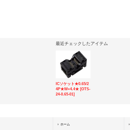
最近チェックしたアイテム
ICソケット★0.65/2
4P★W=4.4★
[
OTS-
24-0.65-01
]
ホーム