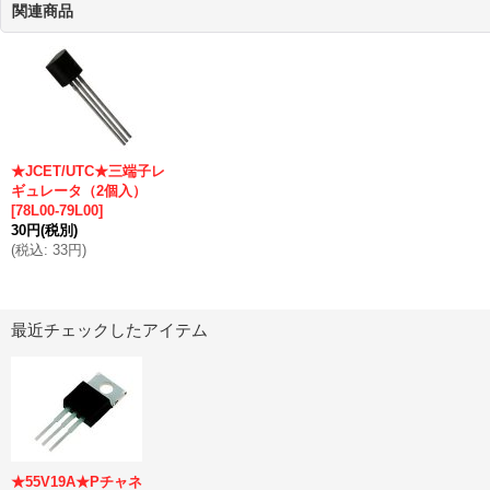
関連商品
★JCET/UTC★三端子レ
ギュレータ（2個入）
[
78L00-79L00
]
30円
(税別)
(
税込
:
33円
)
最近チェックしたアイテム
★55V19A★Pチャネ