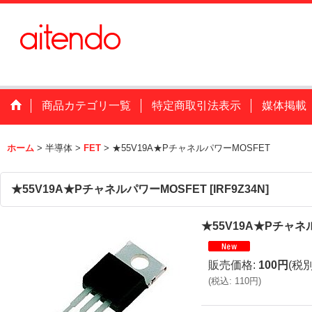
商品カテゴリ一覧
特定商取引法表示
媒体掲載
ホーム
>
半導体
>
FET
>
★55V19A★PチャネルパワーMOSFET
★55V19A★PチャネルパワーMOSFET
[
IRF9Z34N
]
★55V19A★Pチャネ
販売価格
:
100円
(税別
(
税込
:
110円
)