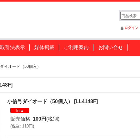
ログイン
取引法表示
媒体掲載
ご利用案内
お問い合せ
ダイオード（50個入）
148F
]
小信号ダイオード（50個入）
[
LL4148F
]
販売価格
:
100円
(税別)
(
税込
:
110円
)