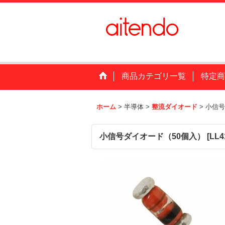
商品カテゴリ一覧
特定商
ホーム
>
半導体
>
整流ダイオード
>
小信号
小信号ダイオード（50個入）
[
LL4