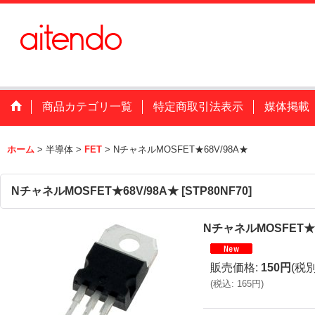
商品カテゴリ一覧
特定商取引法表示
媒体掲載
ホーム
>
半導体
>
FET
>
NチャネルMOSFET★68V/98A★
NチャネルMOSFET★68V/98A★
[
STP80NF70
]
NチャネルMOSFET★6
販売価格
:
150円
(税別
(
税込
:
165円
)