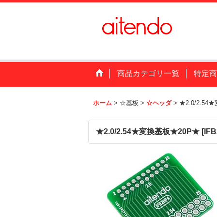
商品カテゴリ一覧
特定商
ホーム
>
☆基板
>
☆ヘッダ
>
★2.0/2.5
★2.0/2.54★変換基板★20P★
[
IF