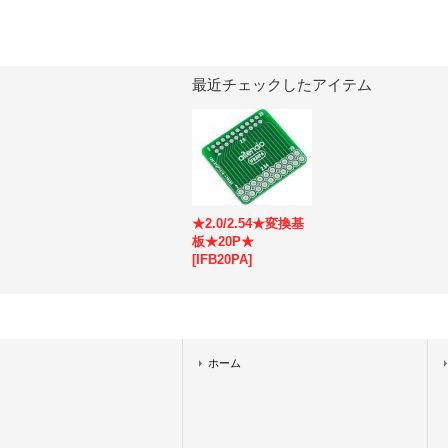
最近チェックしたアイテム
★2.0/2.54★変換基
板★20P★
[
IFB20PA
]
ホーム