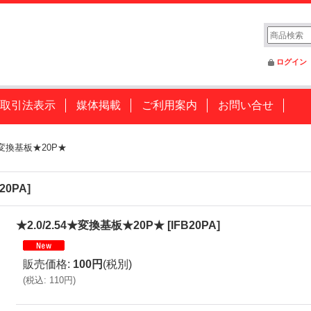
ログイン
取引法表示
媒体掲載
ご利用案内
お問い合せ
4★変換基板★20P★
B20PA
]
★2.0/2.54★変換基板★20P★
[
IFB20PA
]
販売価格
:
100円
(税別)
(
税込
:
110円
)