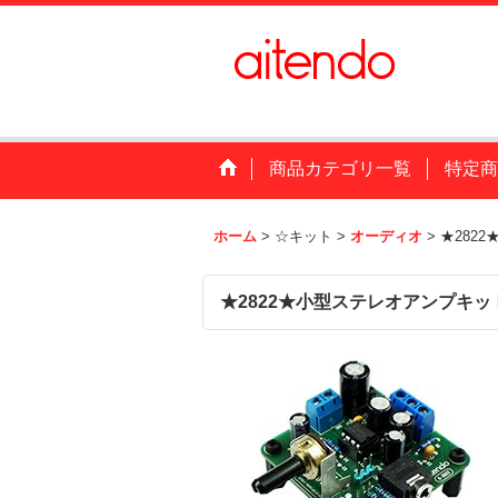
商品カテゴリ一覧
特定商
ホーム
>
☆キット
>
オーディオ
>
★282
★2822★小型ステレオアンプキッ