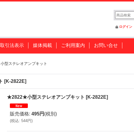
ログイン
取引法表示
媒体掲載
ご利用案内
お問い合せ
2★小型ステレオアンプキット
ト
[
K-2822E
]
★2822★小型ステレオアンプキット
[
K-2822E
]
販売価格
:
495円
(税別)
(
税込
:
544円
)