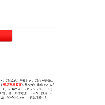
ット、部品1式、基板付き、部品を基板に
クや
部品配置図面
を見ながら作成できる方
１）3.5mmステレオジャック、（２）
4P端子台、動作電源：3〜8V、推奨：6
：50x50x1.2mm、表記価格：1