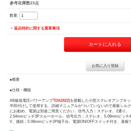
参考在庫数23点
数量
:
返品特約に関する重要事項
お気に入り登録
●概要
●仕様・機能
AB級低電圧パワーアンプ
TDA2822
]を搭載した小型ステレオアンプキ
半田付けして使用する、詳細マニュアルがついていないので基板シル
にお勧め、電源は別途ご用意ください、信号入力：ステレオ、2通り、（
2.54mmピッチ3Pスルーホール、信号出力：ステレオ、5.08mmピッチ
V、接続：5.08mmピッチ2P端子台、電源ON/OFFスイッチ付き、基板寸法