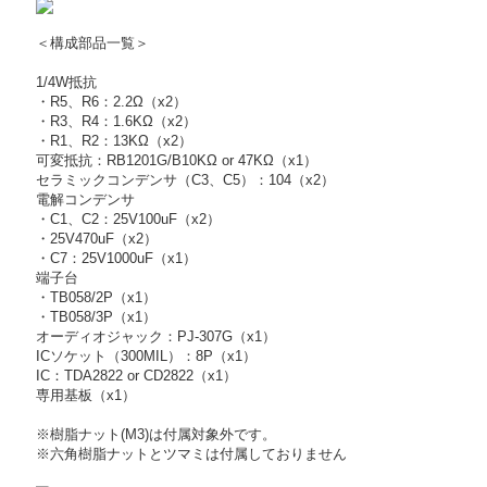
＜構成部品一覧＞
1/4W抵抗
・R5、R6：2.2Ω（x2）
・R3、R4：1.6KΩ（x2）
・R1、R2：13KΩ（x2）
可変抵抗：RB1201G/B10KΩ or 47KΩ（x1）
セラミックコンデンサ（C3、C5）：104（x2）
電解コンデンサ
・C1、C2：25V100uF（x2）
・25V470uF（x2）
・C7：25V1000uF（x1）
端子台
・TB058/2P（x1）
・TB058/3P（x1）
オーディオジャック：PJ-307G（x1）
ICソケット（300MIL）：8P（x1）
IC：TDA2822 or CD2822（x1）
専用基板（x1）
※樹脂ナット(M3)は付属対象外です。
※六角樹脂ナットとツマミは付属しておりません