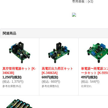
専用基板：(x1)
関連商品
真空管用電源キット
[
K-
高電圧出力昇圧キット
単電源〜両電源コ
34063B
]
[
K-34063A
]
ータキット
[
K-555
1,250円
(税別)
600円
(税別)
495円
(税別)
(
税込
:
1,375円
)
(
税込
:
660円
)
(
税込
:
544円
)
参考在庫数35点
参考在庫数9点
在庫切れ