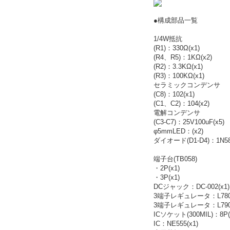
●構成部品一覧
1/4W抵抗
(R1)：330Ω(x1)
(R4、R5)：1KΩ(x2)
(R2)：3.3KΩ(x1)
(R3)：100KΩ(x1)
セラミックコンデンサ
(C8)：102(x1)
(C1、C2)：104(x2)
電解コンデンサ
(C3-C7)：25V100uF(x5)
φ5mmLED：(x2)
ダイオード(D1-D4)：1N581
端子台(TB058)
・2P(x1)
・3P(x1)
DCジャック：DC-002(x1)
3端子レギュレータ：L7805
3端子レギュレータ：L7905
ICソケット(300MIL)：8P(
IC：NE555(x1)