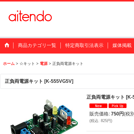
商品カテゴリ一覧
特定商取引法表示
媒体掲載
ホーム
>
☆キット
>
電源
>
正負両電源キット
正負両電源キット
[
K-555VG5V
]
正負両電源キット
[
K-
販売価格
:
750円
(税別
(
税込
:
825円
)