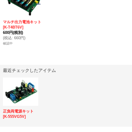
マルチ出力電池キット
[
K-T4BT6V
]
600円
(税別)
(
税込
:
660円
)
確認中
最近チェックしたアイテム
正負両電源キット
[
K-555VG5V
]