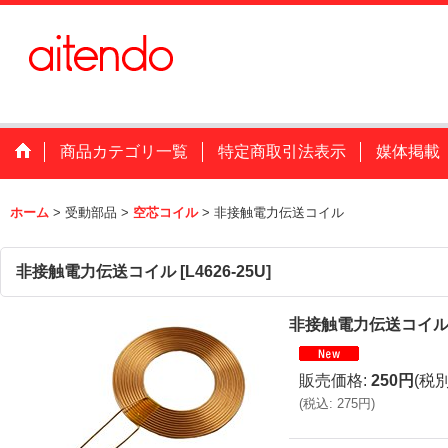
商品カテゴリ一覧
特定商取引法表示
媒体掲載
ホーム
>
受動部品
>
空芯コイル
>
非接触電力伝送コイル
非接触電力伝送コイル
[
L4626-25U
]
非接触電力伝送コイ
販売価格
:
250円
(税別
(
税込
:
275円
)