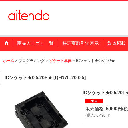
商品カテゴリ一覧
特定商取引法表示
媒体掲載
ホーム
>
プログラミング
>
ソケット単体
>
ICソケット★0.5/20P★
ICソケット★0.5/20P★
[
QFN7L-20-0.5
]
ICソケット★0.5/20P
販売価格
:
5,900円
(税
(
税込
:
6,490円
)