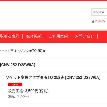
ログイン
取引法表示
媒体掲載
ご利用案内
お問い合せ
ソケット変換アダプタ★TO-252★
[
CNV-252-D28W6A
]
ソケット変換アダプタ★TO-252★
[
CNV-252-D28W6A
]
販売価格
:
3,500円
(税別)
(
税込
:
3,850円
)