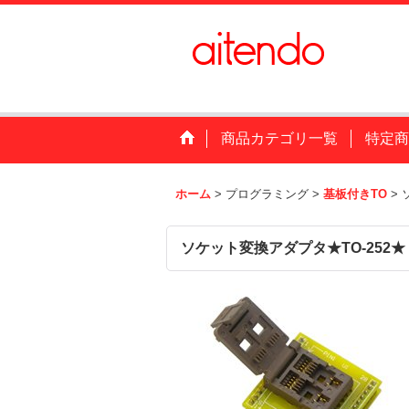
商品カテゴリ一覧
特定商
ホーム
>
プログラミング
>
基板付きTO
>
ソケット変換アダプタ★TO-252★