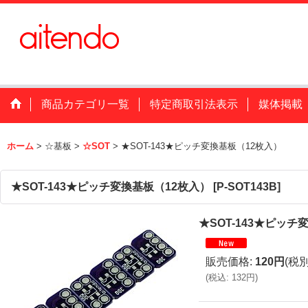
商品カテゴリ一覧
特定商取引法表示
媒体掲載
ホーム
>
☆基板
>
☆SOT
>
★SOT-143★ピッチ変換基板（12枚入）
★SOT-143★ピッチ変換基板（12枚入）
[
P-SOT143B
]
★SOT-143★ピッチ
販売価格
:
120円
(税別
(
税込
:
132円
)