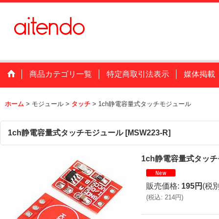
商品カテゴリ一覧
特定商取引法表示
媒体掲載
ホーム
>
モジュール
>
タッチ
>
1ch静電容量式タッチモジュール
1ch静電容量式タッチモジュール
[
MSW223-R
]
1ch静電容量式タッ
販売価格
:
195円
(税別
(
税込
:
214円
)