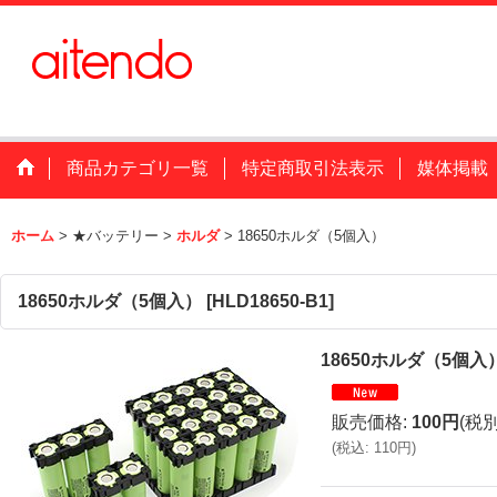
商品カテゴリ一覧
特定商取引法表示
媒体掲載
ホーム
>
★バッテリー
>
ホルダ
>
18650ホルダ（5個入）
18650ホルダ（5個入）
[
HLD18650-B1
]
18650ホルダ（5個入
販売価格
:
100円
(税別
(
税込
:
110円
)