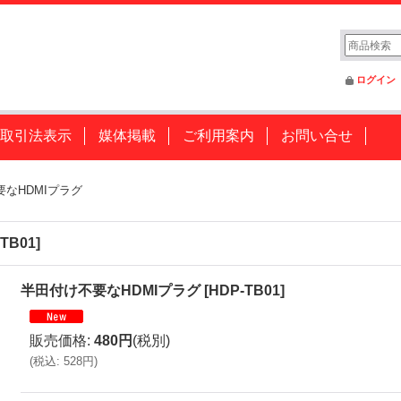
ログイン
取引法表示
媒体掲載
ご利用案内
お問い合せ
なHDMIプラグ
TB01
]
半田付け不要なHDMIプラグ
[
HDP-TB01
]
販売価格
:
480円
(税別)
(
税込
:
528円
)