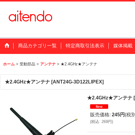
商品カテゴリ一覧
特定商取引法表示
媒体掲載
ホーム
>
受動部品
>
アンテナ
>
★2.4GHz★アンテナ
★2.4GHz★アンテナ
[
ANT24G-3D122LIPEX
]
★2.4GHz★アンテナ
[
販売価格
:
245円
(税別
(
税込
:
269円
)