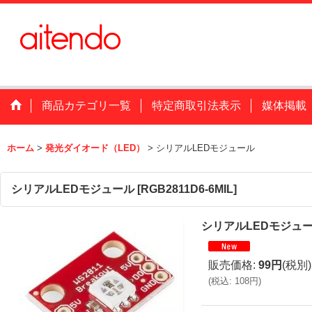
商品カテゴリ一覧
特定商取引法表示
媒体掲載
ホーム
>
発光ダイオード（LED）
>
シリアルLEDモジュール
シリアルLEDモジュール
[
RGB2811D6-6MIL
]
シリアルLEDモジュ
販売価格
:
99円
(税別)
(
税込
:
108円
)