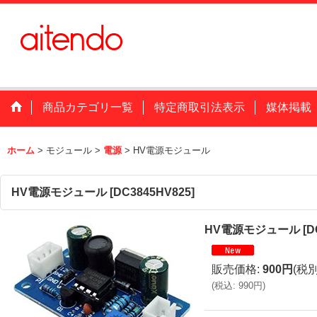
商品カテゴリ一覧
特定商取引法表示
媒体掲載
ホーム
>
モジュール
>
電源
>
HV電源モジュール
HV電源モジュール
[
DC3845HV825
]
HV電源モジュール
[
D
販売価格
:
900円
(税別
(
税込
:
990円
)