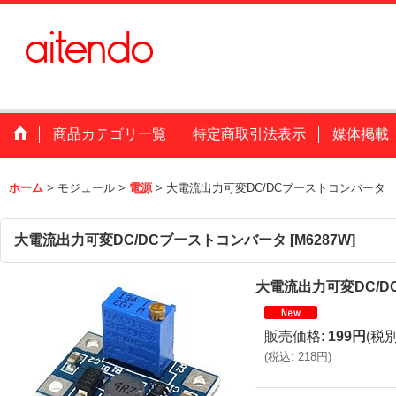
商品カテゴリ一覧
特定商取引法表示
媒体掲載
ホーム
>
モジュール
>
電源
>
大電流出力可変DC/DCブーストコンバータ
大電流出力可変DC/DCブーストコンバータ
[
M6287W
]
大電流出力可変DC/
販売価格
:
199円
(税別
(
税込
:
218円
)