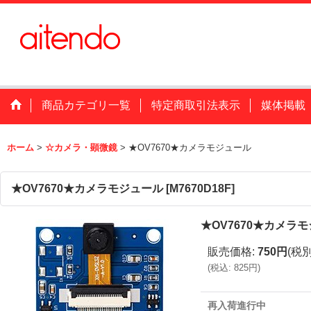
商品カテゴリ一覧
特定商取引法表示
媒体掲載
ホーム
>
☆カメラ・顕微鏡
>
★OV7670★カメラモジュール
★OV7670★カメラモジュール
[
M7670D18F
]
★OV7670★カメラ
販売価格
:
750円
(税別
(
税込
:
825円
)
再入荷進行中