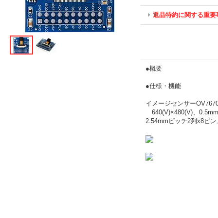
返品特約に関する重要
●概要
●仕様・機能
イメージセンサーOV76
640(V)×480(V)、
2.54mmピッチ2列x8