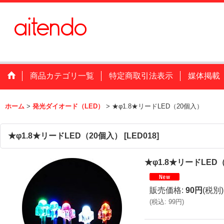
商品カテゴリ一覧
特定商取引法表示
媒体掲載
ホーム
>
発光ダイオード（LED）
>
★φ1.8★リードLED（20個入）
★φ1.8★リードLED（20個入）
[
LED018
]
★φ1.8★リードLED
販売価格
:
90円
(税別)
(
税込
:
99円
)