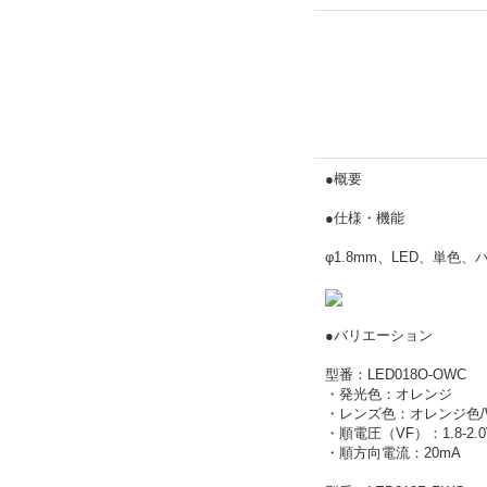
●概要
●仕様・機能
φ1.8mm、LED、単
●バリエーション
型番：LED018O-OWC
・発光色：オレンジ
・レンズ色：オレンジ色/Wat
・順電圧（VF）：1.8-2.0
・順方向電流：20mA