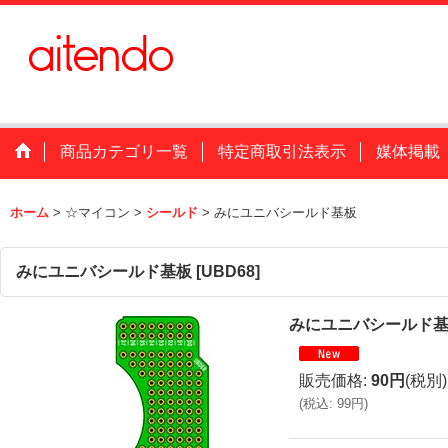
商品カテゴリ一覧
特定商取引法表示
媒体掲載
ホーム
>
☆マイコン
>
シールド
>
みにユニバシールド基板
みにユニバシールド基板
[
UBD68
]
みにユニバシールド
販売価格
:
90円
(税別)
(
税込
:
99円
)