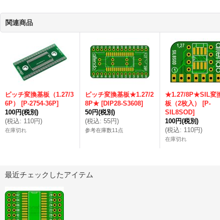
関連商品
ピッチ変換基板（1.27/3
ピッチ変換基板★1.27/2
★1.27/8P★SIL
6P）
[
P-2754-36P
]
8P★
[
DIP28-S3608
]
板（2枚入）
[
P-
100円
(税別)
50円
(税別)
SIL8SOD
]
(
税込
:
110円
)
(
税込
:
55円
)
100円
(税別)
(
税込
:
110円
)
在庫切れ
参考在庫数11点
在庫切れ
最近チェックしたアイテム