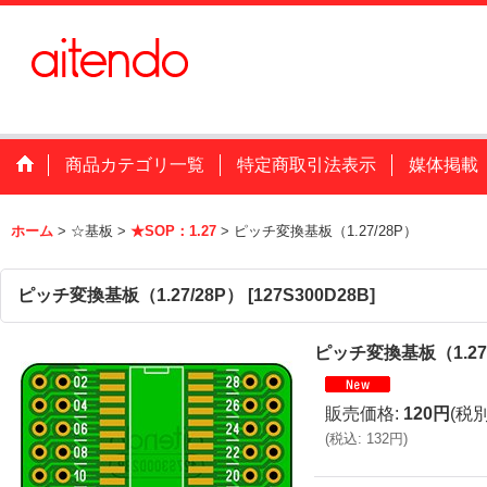
商品カテゴリ一覧
特定商取引法表示
媒体掲載
ホーム
>
☆基板
>
★SOP：1.27
>
ピッチ変換基板（1.27/28P）
ピッチ変換基板（1.27/28P）
[
127S300D28B
]
ピッチ変換基板（1.27
販売価格
:
120円
(税別
(
税込
:
132円
)