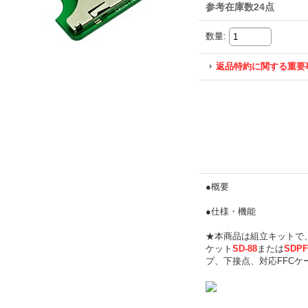
参考在庫数24点
数量
:
返品特約に関する重要
●概要
●仕様・機能
★本商品は組立キットで
ケット
SD-88
または
SDPF
プ、下接点、対応FFCケ