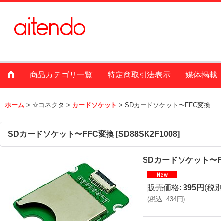
商品カテゴリ一覧
特定商取引法表示
媒体掲載
ホーム
>
☆コネクタ
>
カードソケット
>
SDカードソケット〜FFC変換
SDカードソケット〜FFC変換
[
SD88SK2F1008
]
SDカードソケット〜F
販売価格
:
395円
(税別
(
税込
:
434円
)