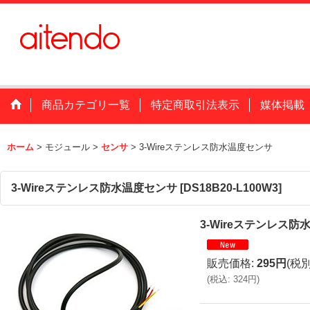
商品カテゴリ一覧
特定商取引法表示
媒体掲載
ホーム
>
モジュール
>
センサ
>
3-Wireステンレス防水温度センサ
3-Wireステンレス防水温度センサ
[
DS18B20-L100W3
]
3-Wireステンレス
販売価格
:
295円
(税別
(
税込
:
324円
)